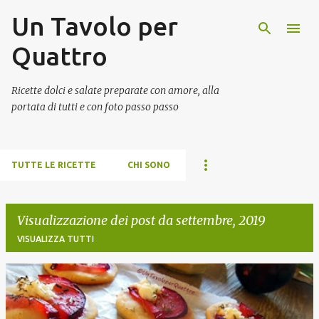
Un Tavolo per
Passa ai contenuti principali
Quattro
Ricette dolci e salate preparate con amore, alla
portata di tutti e con foto passo passo
TUTTE LE RICETTE
CHI SONO
Visualizzazione dei post da settembre, 2019
VISUALIZZA TUTTI
P
o