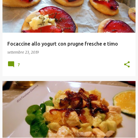
s
t
Focaccine allo yogurt con prugne fresche e timo
settembre 23, 2019
7